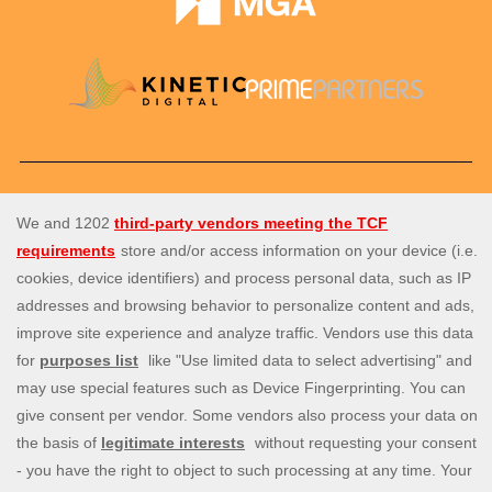
Spin Genie est le meilleur site pour profiter
de tous les jeux
de machines à sous
, de casino ainsi que ceux à gains
instantanés. Profitez de notre formidable sélection de plus
de 1 500 jeux de casino conçus par les meilleurs
développeurs de logiciels de machines à sous, et d'une
parfaite expérience
de live casino sur des jeux
comme
le
blackjack
,
la roulette
et le baccara. Nos promotions
quotidiennes apportent une touche supplémentaire, avec
des offres exclusives telles que des free spins sur dépôt, des
bonus de tours de casino et bien plus encore. Inscrivez-vous
chez nous dès aujourd'hui et commencez à jouer !