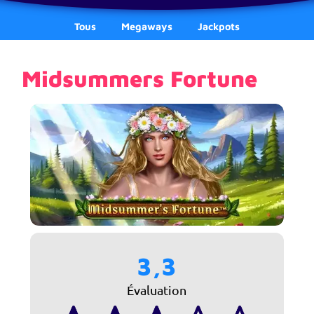
Tous
Megaways
Jackpots
Midsummers Fortune
3,3
Évaluation