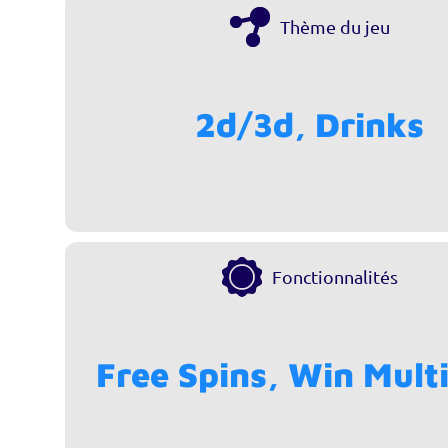
Thème du jeu
2d/3d, Drinks
Fonctionnalités
Free Spins, Win Multi