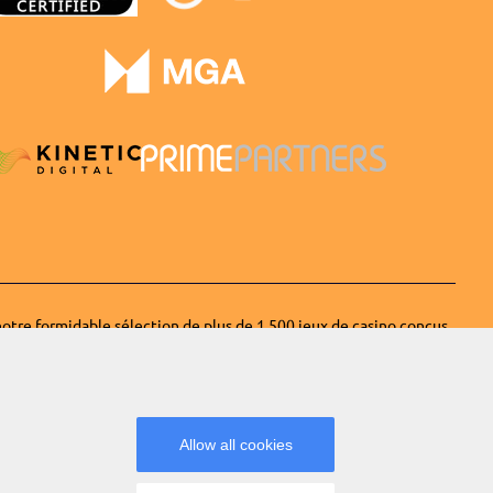
 notre formidable sélection de plus de 1 500 jeux de casino conçus
k
,
la roulette
et le baccara. Nos promotions quotidiennes
 plus encore. Inscrivez-vous chez nous dès aujourd'hui et