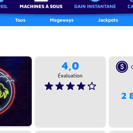
EIL
MACHINES À SOUS
GAIN INSTANTANÉ
C
Tous
Megaways
Jackpots
4,0
Évaluation
2 