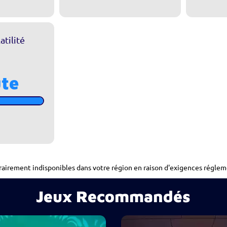
atilité
te
irement indisponibles dans votre région en raison d'exigences régleme
Jeux Recommandés