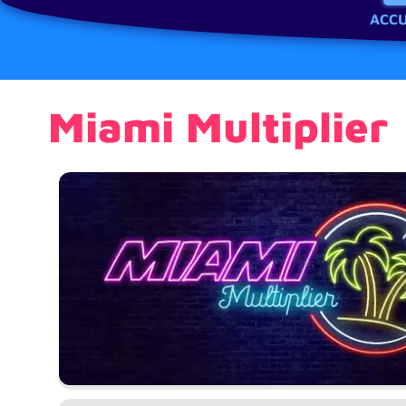
ACCU
Miami Multiplier