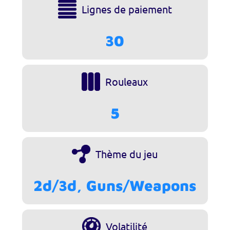
Lignes de paiement
30
Rouleaux
5
Thème du jeu
2d/3d, Guns/Weapons
Volatilité