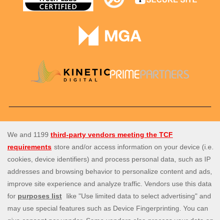
Spin Genie est le meilleur site pour profiter
de tous les jeux
de machines à sous
, de casino ainsi que ceux à gains
instantanés. Profitez de notre formidable sélection de plus
de 1 500 jeux de casino conçus par les meilleurs
développeurs de logiciels de machines à sous, et d'une
parfaite expérience
de live casino sur des jeux
comme
le
blackjack
,
la roulette
et le baccara. Nos promotions
quotidiennes apportent une touche supplémentaire, avec
des offres exclusives telles que des free spins sur dépôt, des
bonus de tours de casino et bien plus encore. Inscrivez-vous
chez nous dès aujourd'hui et commencez à jouer !