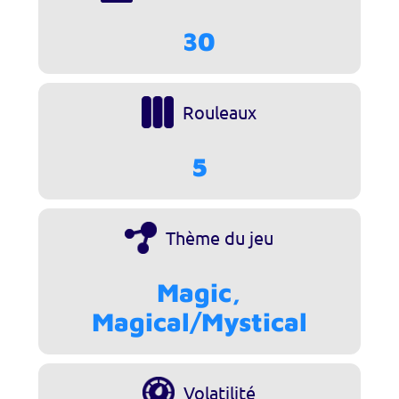
30
Rouleaux
5
Thème du jeu
Magic,
Magical/Mystical
Volatilité