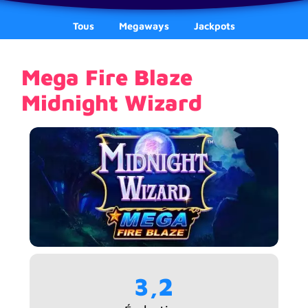
Tous
Megaways
Jackpots
Mega Fire Blaze
Midnight Wizard
3,2