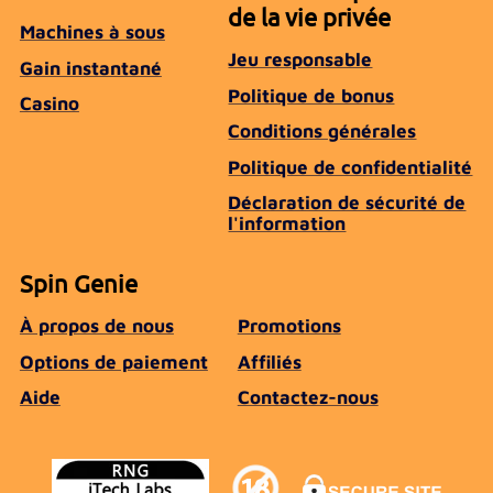
de la vie privée
Machines à sous
Jeu responsable
Gain instantané
Politique de bonus
Casino
Conditions générales
Politique de confidentialité
Déclaration de sécurité de
l'information
Spin Genie
À propos de nous
Promotions
Options de paiement
Affiliés
Aide
Contactez-nous