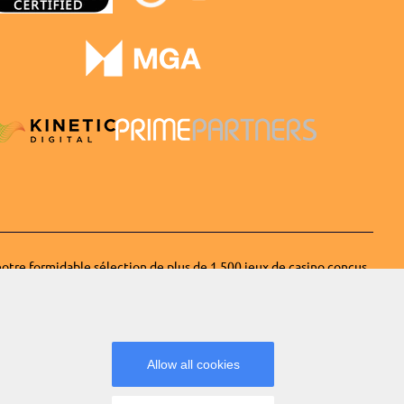
 notre formidable sélection de plus de 1 500 jeux de casino conçus
k
,
la roulette
et le baccara. Nos promotions quotidiennes
 plus encore. Inscrivez-vous chez nous dès aujourd'hui et