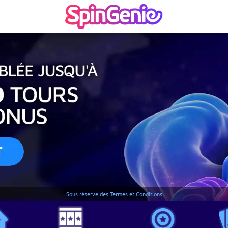
Sous réserve des Termes et Conditions