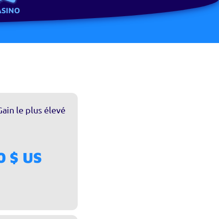
ASINO
Gain le plus élevé
0 $ US