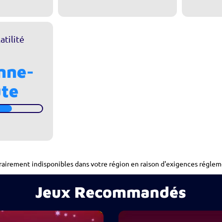
atilité
nne-
te
irement indisponibles dans votre région en raison d'exigences régleme
Jeux Recommandés