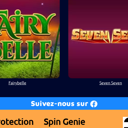
Fairybelle
Seven Seven
Suivez-nous sur
rotection
Spin Genie