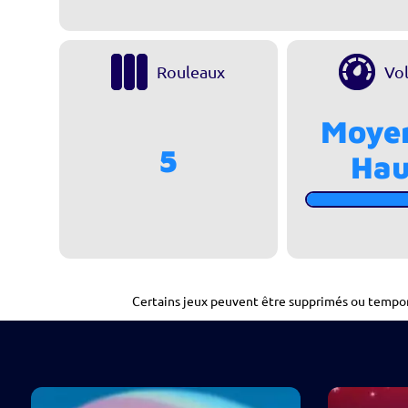
Rouleaux
Vol
Moye
5
Hau
Certains jeux peuvent être supprimés ou tempora