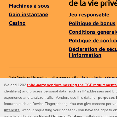
de la vie priv
Machines à sous
Gain instantané
Jeu responsable
Casino
Politique de bonus
Conditions général
Politique de confid
Déclaration de sécu
l'information
Spin Genie est le meilleur site pour profiter
de tous les jeux de ma
par les meilleurs développeurs de logiciels de machines à sous, e
apportent une touche supplémentaire, avec des offres exclusives te
commencez à jouer !