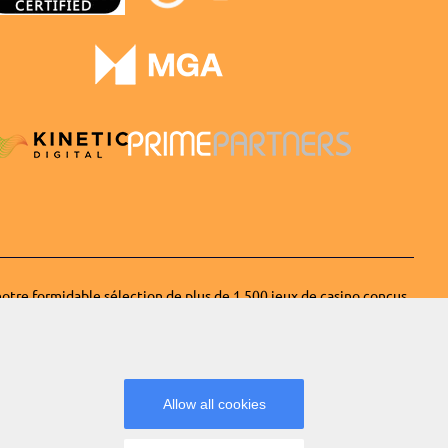
 notre formidable sélection de plus de 1 500 jeux de casino conçus
k
,
la roulette
et le baccara. Nos promotions quotidiennes
 plus encore. Inscrivez-vous chez nous dès aujourd'hui et