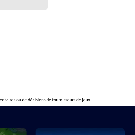
ntaires ou de décisions de fournisseurs de jeux.