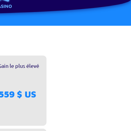
ASINO
Gain le plus élevé
559 $ US