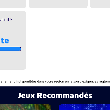
atilité
te
irement indisponibles dans votre région en raison d'exigences régleme
Jeux Recommandés