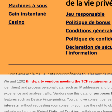
de la vie priv
Machines à sous
Gain instantané
Jeu responsable
Casino
Politique de bonus
Conditions général
Politique de confid
Déclaration de sécu
l'information
Spin Genie est le meilleur site pour profiter
de tous les jeux de ma
par les meilleurs développeurs de logiciels de machines à sous, e
apportent une touche supplémentaire, avec des offres exclusives te
commencez à jouer !