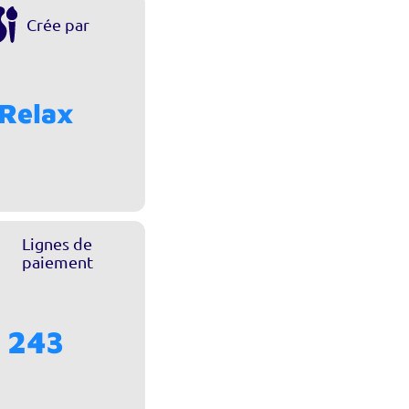
Crée par
Relax
Lignes de
paiement
243