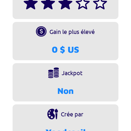
Gain le plus élevé
0 $ US
Jackpot
Non
Crée par