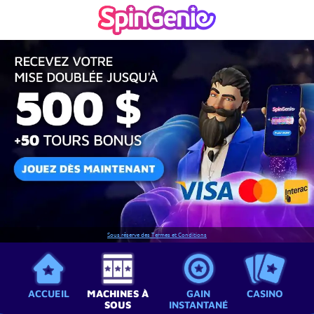
Sous réserve des Termes et Conditions
ACCUEIL
MACHINES À
GAIN
CASINO
SOUS
INSTANTANÉ