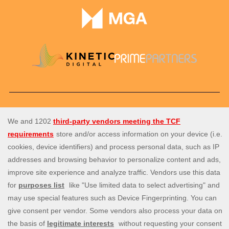
Spin Genie est le meilleur site pour profiter
de tous les jeux
de machines à sous
, de casino ainsi que ceux à gains
instantanés. Profitez de notre formidable sélection de plus
de 1 500 jeux de casino conçus par les meilleurs
développeurs de logiciels de machines à sous, et d'une
parfaite expérience
de live casino sur des jeux
comme
le
blackjack
,
la roulette
et le baccara. Nos promotions
quotidiennes apportent une touche supplémentaire, avec
des offres exclusives telles que des free spins sur dépôt, des
bonus de tours de casino et bien plus encore. Inscrivez-vous
chez nous dès aujourd'hui et commencez à jouer !