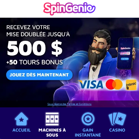
Sous réserve des Termes et Conditions
ACCUEIL
MACHINES À
GAIN
CASINO
SOUS
INSTANTANÉ