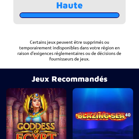
Haute
Certains jeux peuvent être supprimés ou
temporairement indisponibles dans votre région en
raison d'exigences réglementaires ou de décisions de
fournisseurs de jeux.
Jeux Recommandés