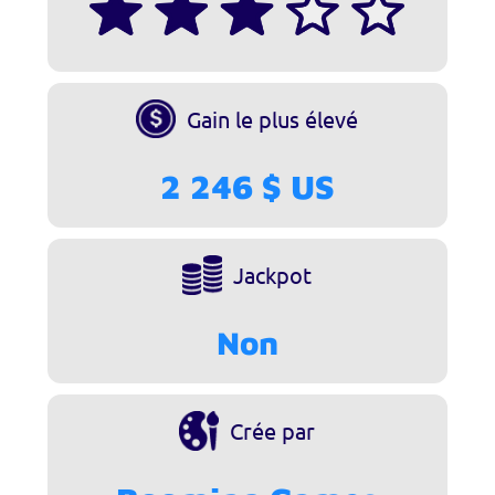
Gain le plus élevé
2 246 $ US
Jackpot
Non
Crée par