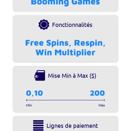
Booming Games
Fonctionnalités
Free Spins, Respin,
Win Multiplier
Mise Min à Max ($)
0,10
200
Min
Max
Lignes de paiement