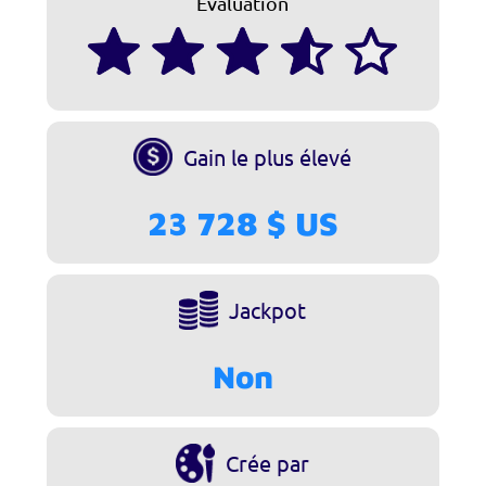
Évaluation
Gain le plus élevé
23 728 $ US
Jackpot
Non
Crée par