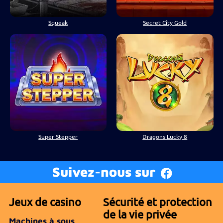
Squeak
Secret City Gold
Super Stepper
Dragons Lucky 8
Suivez-nous sur
Jeux de casino
Sécurité et protection
de la vie privée
Machines à sous