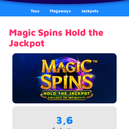
Tous
Megaways
Jackpots
Magic Spins Hold the
Jackpot
3,6