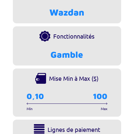
Wazdan
Fonctionnalités
Gamble
Mise Min à Max ($)
0,10
100
Min
Max
Lignes de paiement