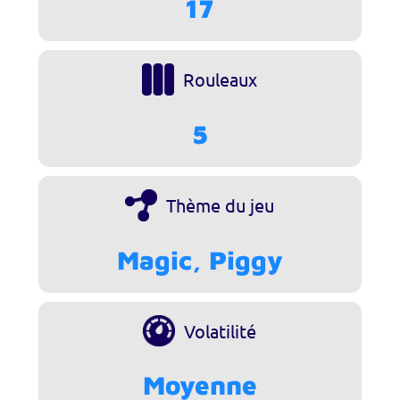
17
Rouleaux
5
Thème du jeu
Magic, Piggy
Volatilité
Moyenne