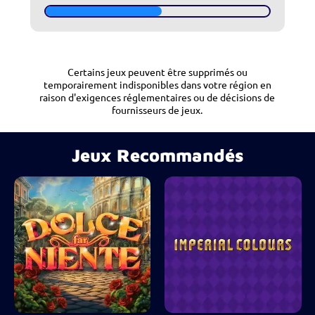
Certains jeux peuvent être supprimés ou
temporairement indisponibles dans votre région en
raison d'exigences réglementaires ou de décisions de
fournisseurs de jeux.
Jeux Recommandés