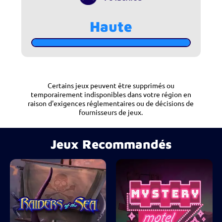
Haute
Certains jeux peuvent être supprimés ou
temporairement indisponibles dans votre région en
raison d'exigences réglementaires ou de décisions de
fournisseurs de jeux.
Jeux Recommandés