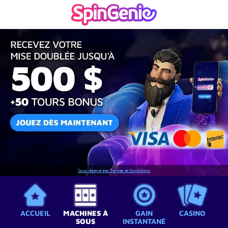
Sous réserve des Termes et Conditions
ACCUEIL
MACHINES À
GAIN
CASINO
SOUS
INSTANTANÉ