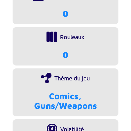
0
Rouleaux
0
Thème du jeu
Comics,
Guns/Weapons
Volatilité