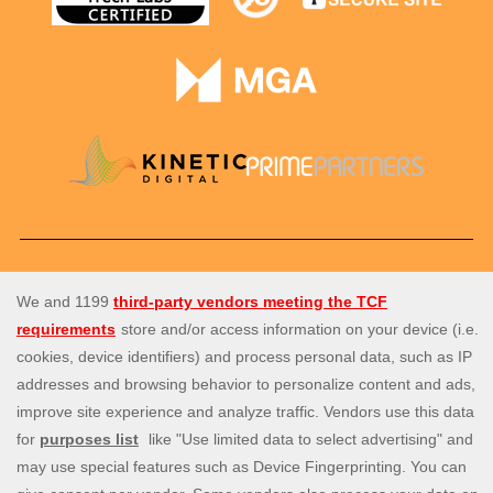
Spin Genie est le meilleur site pour profiter
de tous les jeux
de machines à sous
, de casino ainsi que ceux à gains
instantanés. Profitez de notre formidable sélection de plus
de 1 500 jeux de casino conçus par les meilleurs
développeurs de logiciels de machines à sous, et d'une
parfaite expérience
de live casino sur des jeux
comme
le
blackjack
,
la roulette
et le baccara. Nos promotions
quotidiennes apportent une touche supplémentaire, avec
des offres exclusives telles que des free spins sur dépôt, des
bonus de tours de casino et bien plus encore. Inscrivez-vous
chez nous dès aujourd'hui et commencez à jouer !