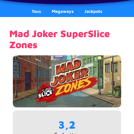
Tous
Megaways
Jackpots
Mad Joker SuperSlice
Zones
3,2