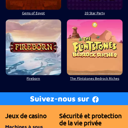
Gems of Egypt
20 Star Party
Fireborn
The Flintstones Bedrock Riches
Suivez-nous sur
Jeux de casino
Sécurité et protection
de la vie privée
Machines à sous