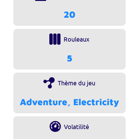
20
Rouleaux
5
Thème du jeu
Adventure, Electricity
Volatilité