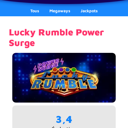
Tous
Megaways
Jackpots
Lucky Rumble Power
Surge
3,4