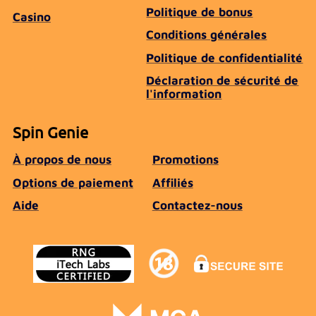
Politique de bonus
Casino
Conditions générales
Politique de confidentialité
Déclaration de sécurité de
l'information
Spin Genie
À propos de nous
Promotions
Options de paiement
Affiliés
Aide
Contactez-nous