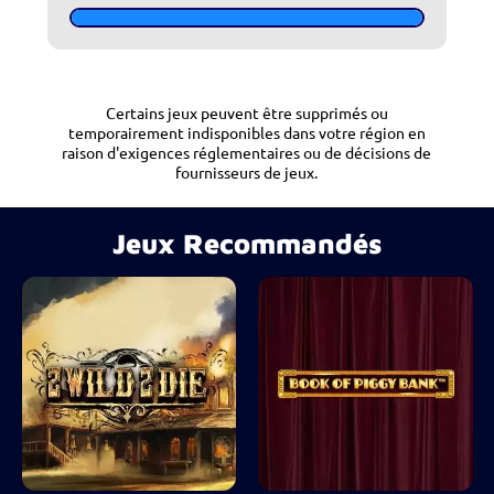
Certains jeux peuvent être supprimés ou
temporairement indisponibles dans votre région en
raison d'exigences réglementaires ou de décisions de
fournisseurs de jeux.
Jeux Recommandés