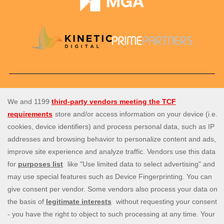
Spin Genie est le meilleur site pour profiter
de tous les jeux
de machines à sous
, de casino ainsi que ceux à gains
instantanés. Profitez de notre formidable sélection de plus
de 1 500 jeux de casino conçus par les meilleurs
développeurs de logiciels de machines à sous, et d'une
parfaite expérience
de live casino sur des jeux
comme
le
blackjack
,
la roulette
et le baccara. Nos promotions
quotidiennes apportent une touche supplémentaire, avec
des offres exclusives telles que des free spins sur dépôt, des
bonus de tours de casino et bien plus encore. Inscrivez-vous
chez nous dès aujourd'hui et commencez à jouer !