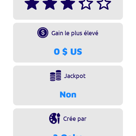
Gain le plus élevé
0 $ US
Jackpot
Non
Crée par