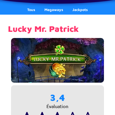
Tous
Megaways
Jackpots
Lucky Mr. Patrick
3,4
Évaluation