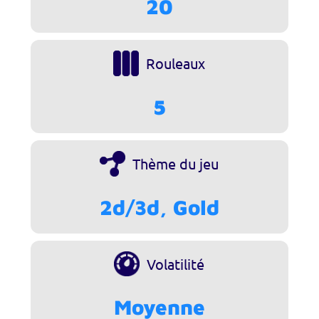
20
Rouleaux
5
Thème du jeu
2d/3d, Gold
Volatilité
Moyenne