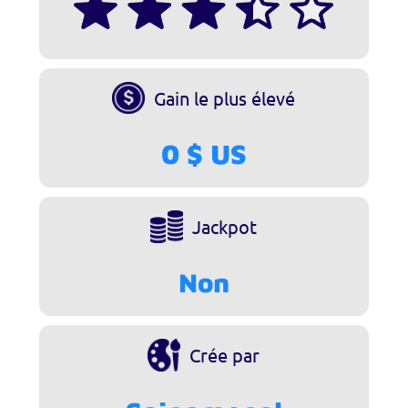
Gain le plus élevé
0 $ US
Jackpot
Non
Crée par