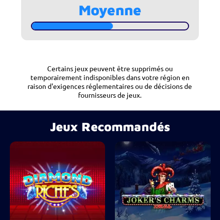
Moyenne
Certains jeux peuvent être supprimés ou
temporairement indisponibles dans votre région en
raison d'exigences réglementaires ou de décisions de
fournisseurs de jeux.
Jeux Recommandés