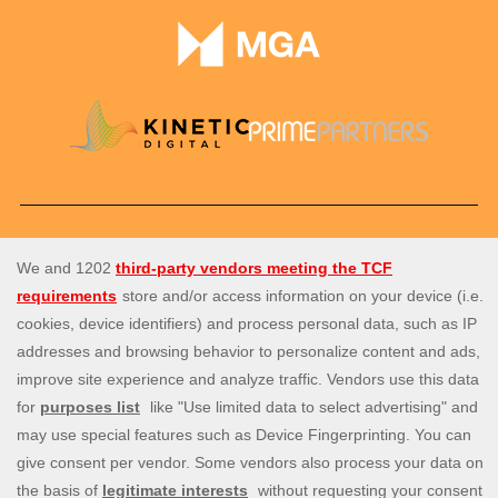
Spin Genie est le meilleur site pour profiter
de tous les jeux
de machines à sous
, de casino ainsi que ceux à gains
instantanés. Profitez de notre formidable sélection de plus
de 1 500 jeux de casino conçus par les meilleurs
développeurs de logiciels de machines à sous, et d'une
parfaite expérience
de live casino sur des jeux
comme
le
blackjack
,
la roulette
et le baccara. Nos promotions
quotidiennes apportent une touche supplémentaire, avec
des offres exclusives telles que des free spins sur dépôt, des
bonus de tours de casino et bien plus encore. Inscrivez-vous
chez nous dès aujourd'hui et commencez à jouer !