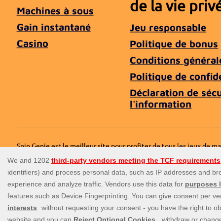
de la vie priv
Machines à sous
Gain instantané
Jeu responsable
Casino
Politique de bonus
Conditions général
Politique de confid
Déclaration de sécu
l'information
Spin Genie est le meilleur site pour profiter
de tous les jeux de ma
par les meilleurs développeurs de logiciels de machines à sous, e
apportent une touche supplémentaire, avec des offres exclusives te
commencez à jouer !