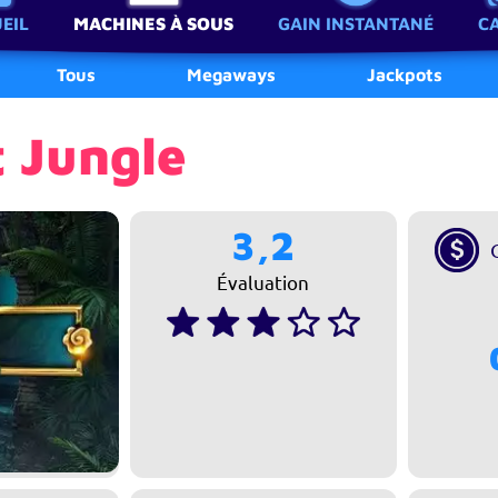
EIL
MACHINES À SOUS
GAIN INSTANTANÉ
C
Tous
Megaways
Jackpots
t Jungle
3,2
Évaluation