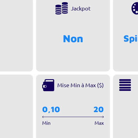
Jackpot
Non
Sp
Mise Min à Max ($)
0,10
20
Min
Max