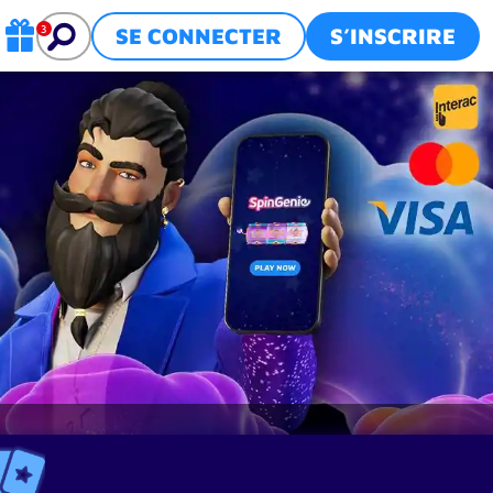
SE CONNECTER
S’INSCRIRE