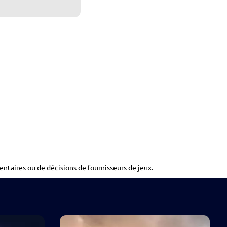
ntaires ou de décisions de fournisseurs de jeux.