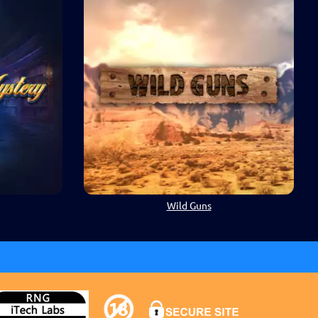
Wild Guns