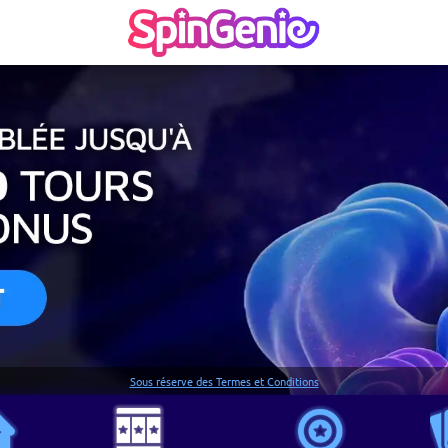
Sous réserve des Termes et Conditions