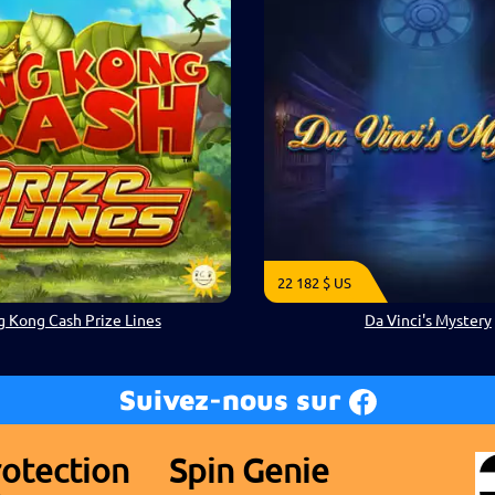
22 182 $ US
g Kong Cash Prize Lines
Da Vinci's Mystery
Suivez-nous sur
rotection
Spin Genie