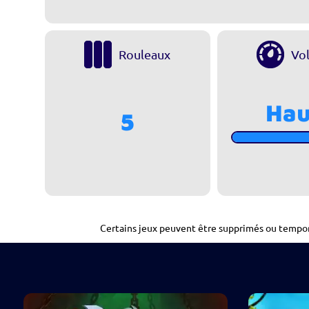
Rouleaux
Vol
Hau
5
Certains jeux peuvent être supprimés ou tempora