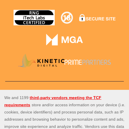
Spin Genie est le meilleur site pour profiter
de tous les jeux
de machines à sous
, de casino ainsi que ceux à gains
instantanés. Profitez de notre formidable sélection de plus
de 1 500 jeux de casino conçus par les meilleurs
développeurs de logiciels de machines à sous, et d'une
parfaite expérience
de live casino sur des jeux
comme
le
blackjack
,
la roulette
et le baccara. Nos promotions