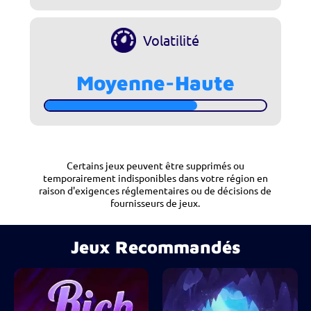
Volatilité
Moyenne-Haute
Certains jeux peuvent être supprimés ou
temporairement indisponibles dans votre région en
raison d'exigences réglementaires ou de décisions de
fournisseurs de jeux.
Jeux Recommandés