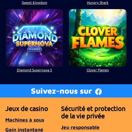
Sweet Kingdom
Hungry Shark
Diamond Supernova 5
Clover Flames
Suivez-nous sur
Jeux de casino
Sécurité et protection
de la vie privée
Machines à sous
Jeu responsable
Gain instantané