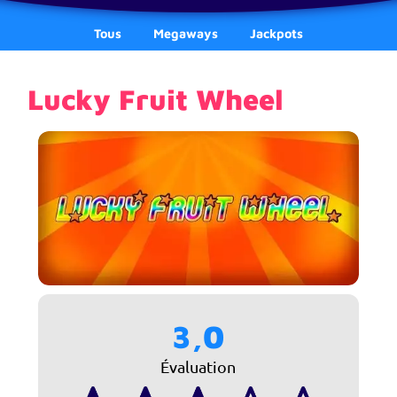
Tous
Megaways
Jackpots
Lucky Fruit Wheel
3,0
Évaluation