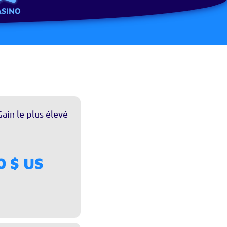
ASINO
Gain le plus élevé
0 $ US