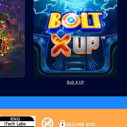
Bolt X UP