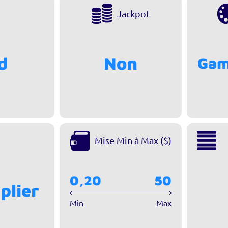
Jackpot
d
Non
Gam
Mise Min à Max ($)
0,20
50
plier
Min
Max