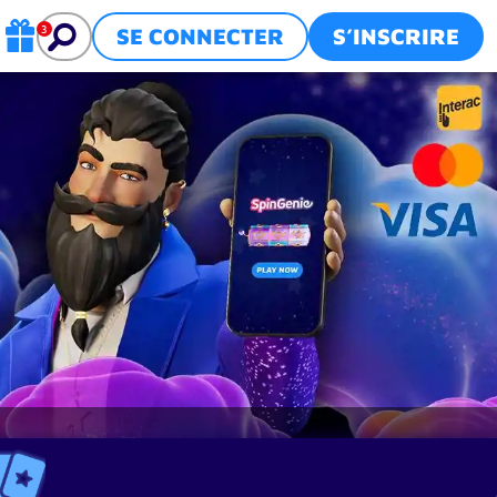
SE CONNECTER
S’INSCRIRE