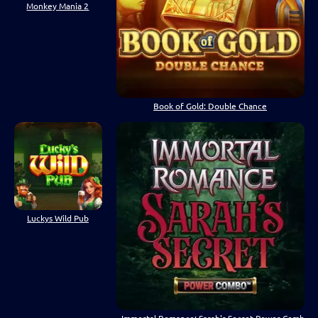
Monkey Mania 2
Book of Gold: Double Chance
Luckys Wild Pub
Immortal Romance: Sarah's Secret Power Combo