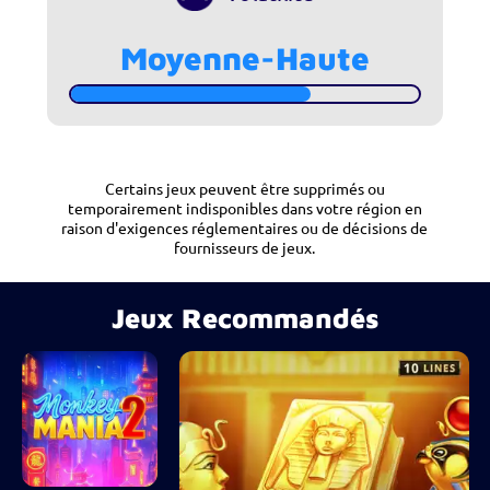
Moyenne-Haute
Certains jeux peuvent être supprimés ou
temporairement indisponibles dans votre région en
raison d'exigences réglementaires ou de décisions de
fournisseurs de jeux.
Jeux Recommandés