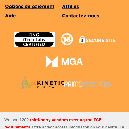
Options de paiement
Affiliés
Aide
Contactez-nous
Spin Genie est le meilleur site pour profiter
de tous les jeux
de machines à sous
, de casino ainsi que ceux à gains
instantanés. Profitez de notre formidable sélection de plus