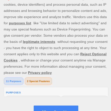
de 1 500 jeux de casino conçus par les meilleurs
développeurs de logiciels de machines à sous, et d'une
parfaite expérience
de live casino sur des jeux
comme
le
blackjack
,
la roulette
et le baccara. Nos promotions
quotidiennes apportent une touche supplémentaire, avec
des offres exclusives telles que des free spins sur dépôt, des
bonus de tours de casino et bien plus encore. Inscrivez-vous
chez nous dès aujourd'hui et commencez à jouer !
V: 2.16.1 All rights reserved. January 2025