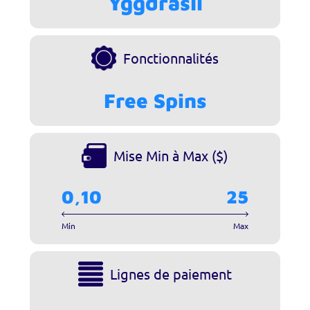
Yggdrasil
Fonctionnalités
Free Spins
Mise Min à Max ($)
0,10
25
Min
Max
Lignes de paiement