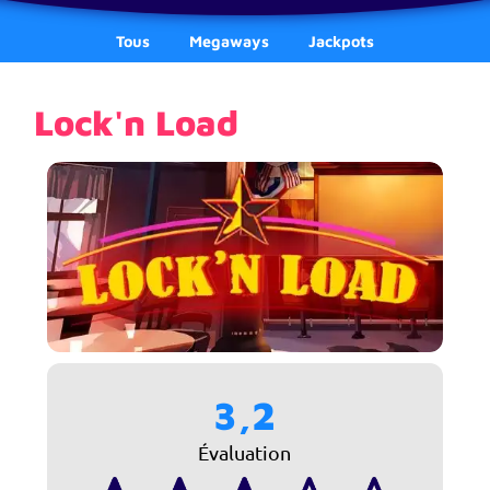
Tous
Megaways
Jackpots
Lock'n Load
3,2
Évaluation