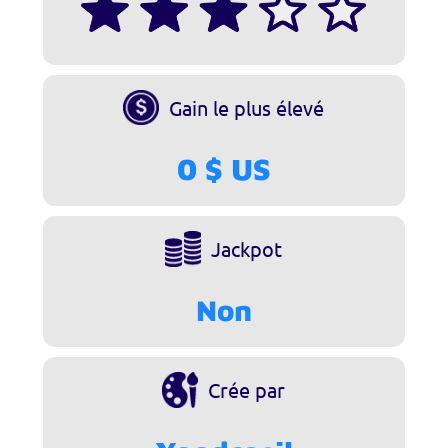
Gain le plus élevé
0 $ US
Jackpot
Non
Crée par