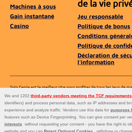
de la vie priv
Machines à sous
Gain instantané
Jeu responsable
Casino
Politique de bonus
Conditions général
Politique de confid
Déclaration de sécu
l'information
Spin Genie est le meilleur site pour profiter
de tous les jeux de ma
par les meilleurs développeurs de logiciels de machines à sous, e
apportent une touche supplémentaire, avec des offres exclusives te
commencez à jouer !