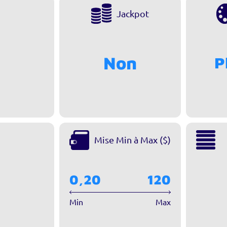
Jackpot
Non
P
Mise Min à Max ($)
0,20
120
Min
Max