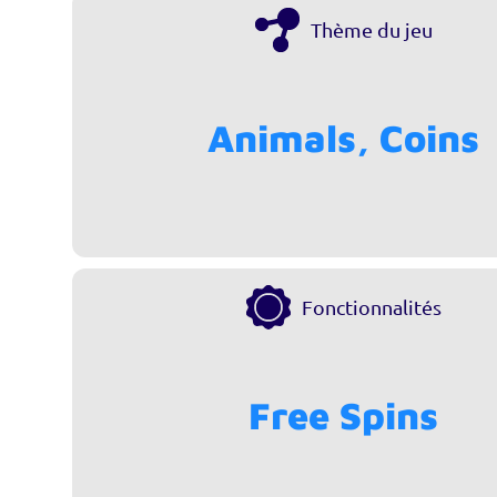
Thème du jeu
Animals, Coins
Fonctionnalités
Free Spins