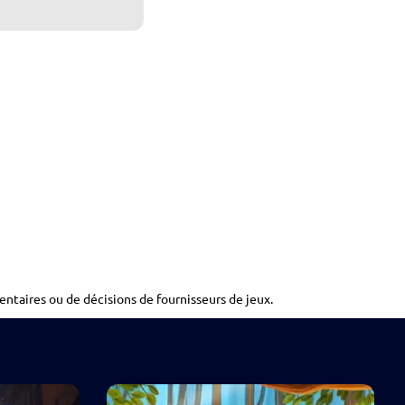
ntaires ou de décisions de fournisseurs de jeux.