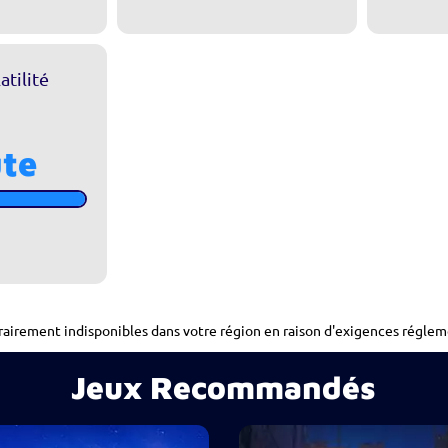
atilité
te
irement indisponibles dans votre région en raison d'exigences régleme
Jeux Recommandés