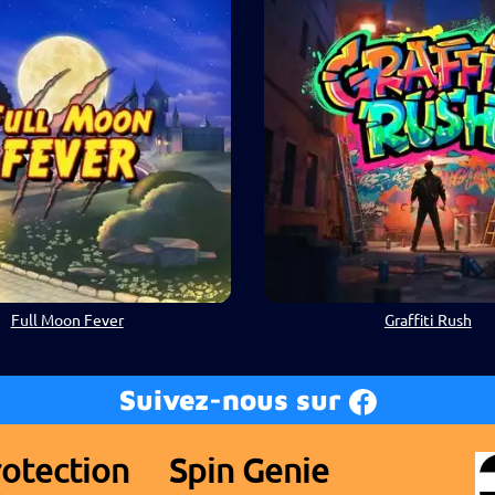
Full Moon Fever
Graffiti Rush
Suivez-nous sur
rotection
Spin Genie