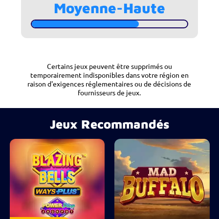
Moyenne-Haute
Certains jeux peuvent être supprimés ou
temporairement indisponibles dans votre région en
raison d'exigences réglementaires ou de décisions de
fournisseurs de jeux.
Jeux Recommandés