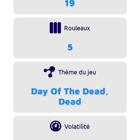
19
Rouleaux
5
Thème du jeu
Day Of The Dead,
Dead
Volatilité