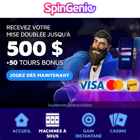
Sous réserve des Termes et Conditions
ACCUEIL
MACHINES À
GAIN
CASINO
SOUS
INSTANTANÉ