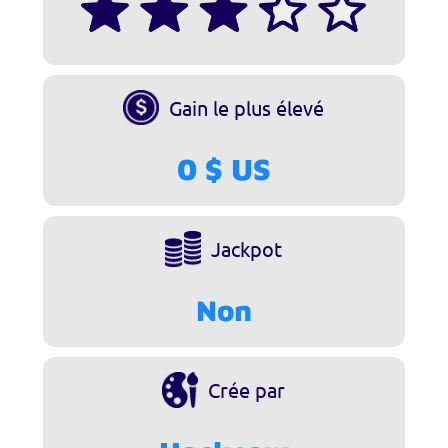
Gain le plus élevé
0 $ US
Jackpot
Non
Crée par