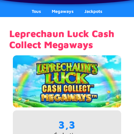
Tous
Megaways
Jackpots
Leprechaun Luck Cash
Collect Megaways
3,3