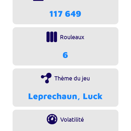
117 649
Rouleaux
6
Thème du jeu
Leprechaun, Luck
Volatilité