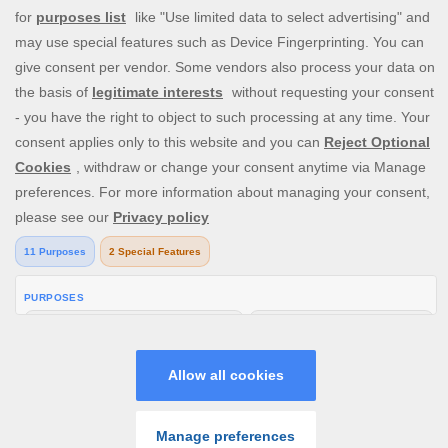
quotidiennes apportent une touche supplémentaire, avec
des offres exclusives telles que des free spins sur dépôt, des
bonus de tours de casino et bien plus encore. Inscrivez-vous
chez nous dès aujourd'hui et commencez à jouer !
V: 2.16.1 All rights reserved. January 2025