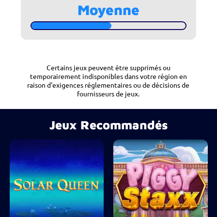
Moyenne
Certains jeux peuvent être supprimés ou
temporairement indisponibles dans votre région en
raison d'exigences réglementaires ou de décisions de
fournisseurs de jeux.
Jeux Recommandés