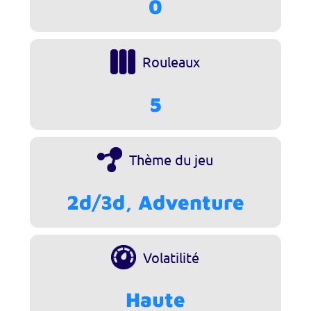
0
Rouleaux
5
Thème du jeu
2d/3d, Adventure
Volatilité
Haute