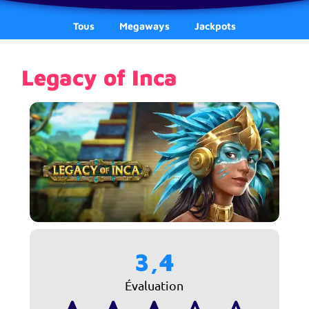
Tous
Megaways
Jackpots
Legacy of Inca
3,4
Évaluation