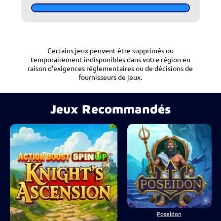
Certains jeux peuvent être supprimés ou
temporairement indisponibles dans votre région en
raison d'exigences réglementaires ou de décisions de
fournisseurs de jeux.
Jeux Recommandés
Poseidon