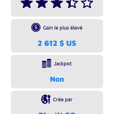
Gain le plus élevé
2 612 $ US
Jackpot
Non
Crée par