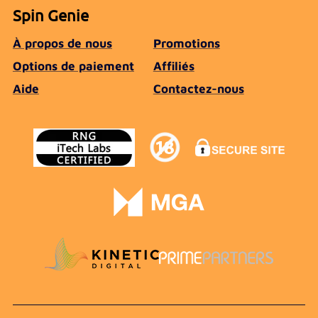
Spin Genie
À propos de nous
Promotions
Options de paiement
Affiliés
Aide
Contactez-nous