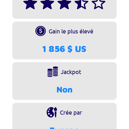
Gain le plus élevé
1 856 $ US
Jackpot
Non
Crée par