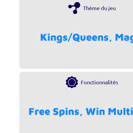
Thème du jeu
Kings/Queens, Mag
Fonctionnalités
Free Spins, Win Multi