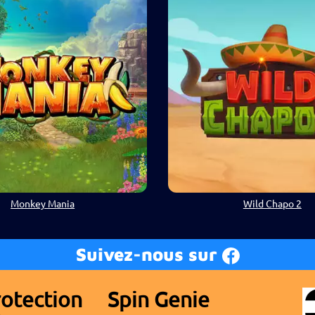
Monkey Mania
Wild Chapo 2
Suivez-nous sur
rotection
Spin Genie