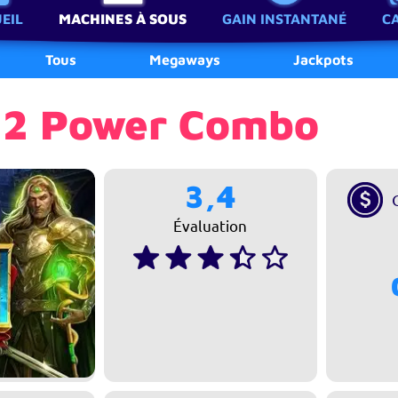
EIL
MACHINES À SOUS
GAIN INSTANTANÉ
C
Tous
Megaways
Jackpots
s 2 Power Combo
3,4
Évaluation