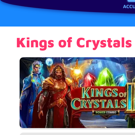
ACCU
Kings of Crystal