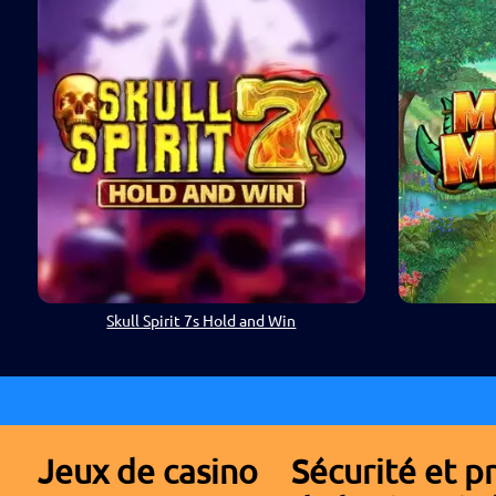
Skull Spirit 7s Hold and Win
Jeux de casino
Sécurité et p