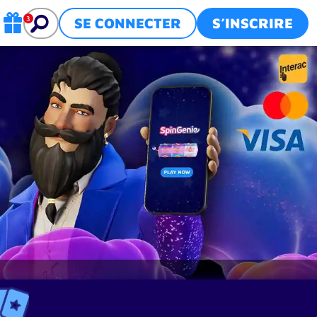
SE CONNECTER
S’INSCRIRE