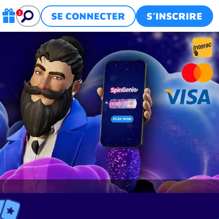
SE CONNECTER
S’INSCRIRE