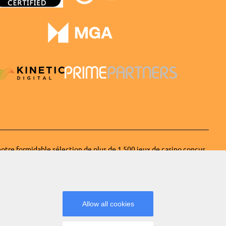
 notre formidable sélection de plus de 1 500 jeux de casino conçus
k
,
la roulette
et le baccara. Nos promotions quotidiennes
 plus encore. Inscrivez-vous chez nous dès aujourd'hui et