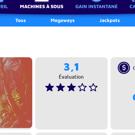
EIL
MACHINES À SOUS
GAIN INSTANTANÉ
C
Tous
Megaways
Jackpots
3,1
Évaluation