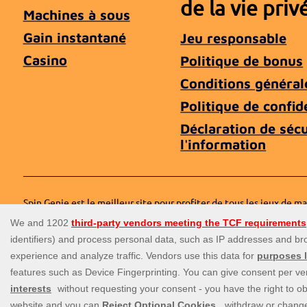
de la vie priv
Machines à sous
Gain instantané
Jeu responsable
Casino
Politique de bonus
Conditions général
Politique de confid
Déclaration de sécu
l'information
Spin Genie est le meilleur site pour profiter
de tous les jeux de ma
par les meilleurs développeurs de logiciels de machines à sous, e
apportent une touche supplémentaire, avec des offres exclusives te
commencez à jouer !