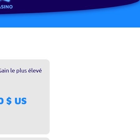
ASINO
Gain le plus élevé
0 $ US