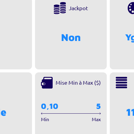
Jackpot
Non
Y
Mise Min à Max ($)
0,10
5
le
1
Min
Max