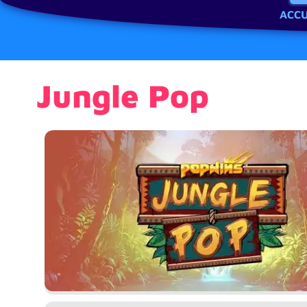
ACCU
Jungle Pop