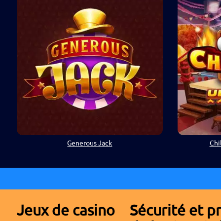
Generous Jack
Chi
Jeux de casino
Sécurité et p