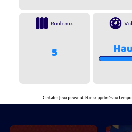
Rouleaux
Vol
Hau
5
Certains jeux peuvent être supprimés ou tempora