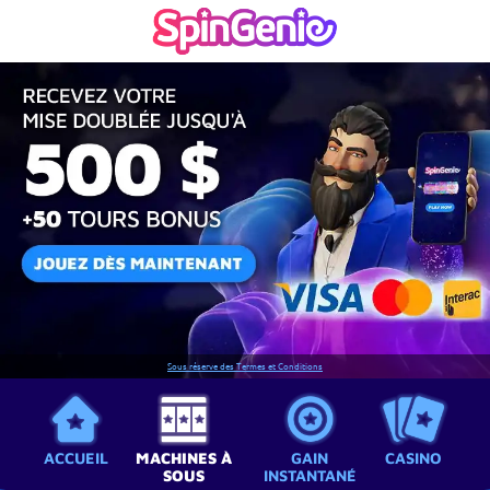
Sous réserve des Termes et Conditions
ACCUEIL
MACHINES À
GAIN
CASINO
SOUS
INSTANTANÉ