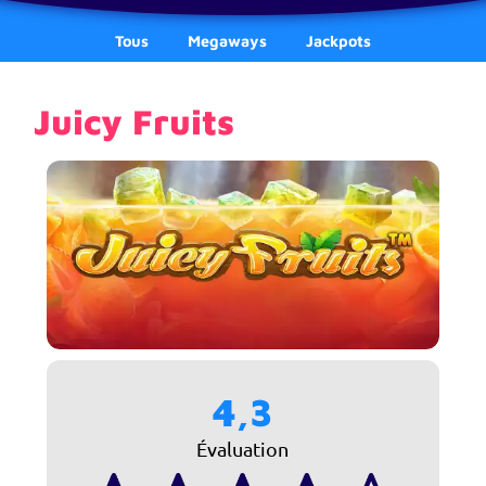
Tous
Megaways
Jackpots
Juicy Fruits
4,3
Évaluation