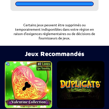
Certains jeux peuvent être supprimés ou
temporairement indisponibles dans votre région en
raison d'exigences réglementaires ou de décisions de
fournisseurs de jeux.
Jeux Recommandés