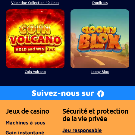
Valentine Collection 40 Lines
Duplicats
Coin Volcano
Loony Blox
Suivez-nous sur
Jeux de casino
Sécurité et protection
de la vie privée
Machines à sous
Jeu responsable
Gain instantané