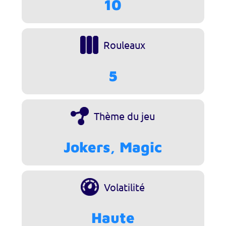
10
Rouleaux
5
Thème du jeu
Jokers, Magic
Volatilité
Haute