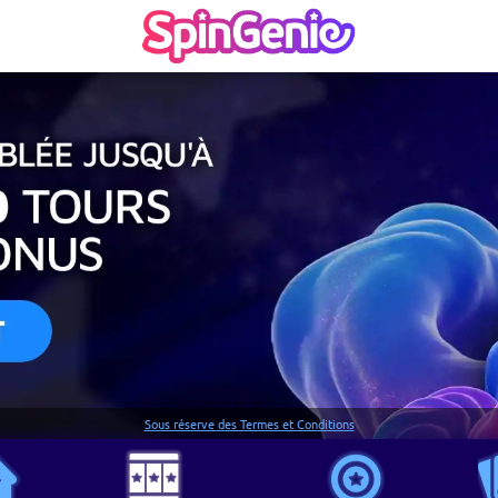
Sous réserve des Termes et Conditions