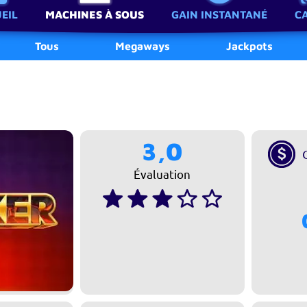
EIL
MACHINES À SOUS
GAIN INSTANTANÉ
C
Tous
Megaways
Jackpots
3,0
Évaluation