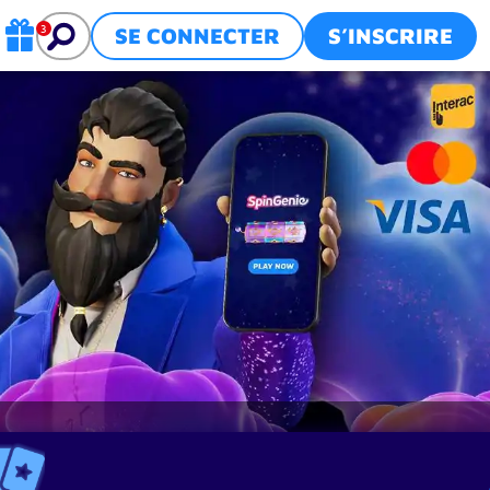
SE CONNECTER
S’INSCRIRE