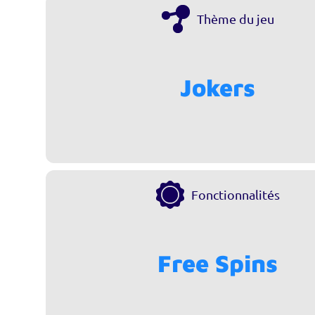
Thème du jeu
Jokers
Fonctionnalités
Free Spins