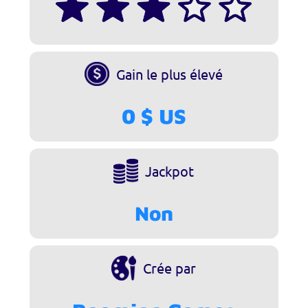
Gain le plus élevé
0 $ US
Jackpot
Non
Crée par