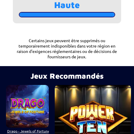
Haute
Certains jeux peuvent être supprimés ou
temporairement indisponibles dans votre région en
raison d'exigences réglementaires ou de décisions de
fournisseurs de jeux.
Jeux Recommandés
Drago - Jewels of Fortune