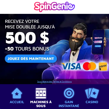
Sous réserve des Termes et Conditions
ACCUEIL
MACHINES À
GAIN
CASINO
SOUS
INSTANTANÉ