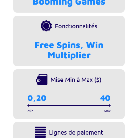
Booming Games
Fonctionnalités
Free Spins, Win
Multiplier
Mise Min à Max ($)
0,20
40
Min
Max
Lignes de paiement