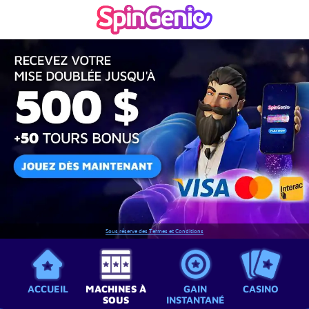
Sous réserve des Termes et Conditions
ACCUEIL
MACHINES À
GAIN
CASINO
SOUS
INSTANTANÉ