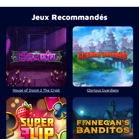
Jeux Recommandés
House of Doom 2 The Crypt
Glorious Guardians