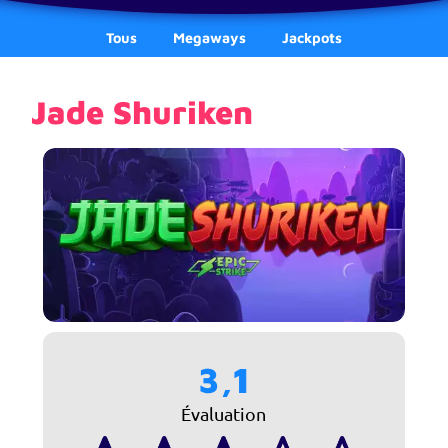
Tous
Megaways
Jackpots
Jade Shuriken
3,1
Évaluation