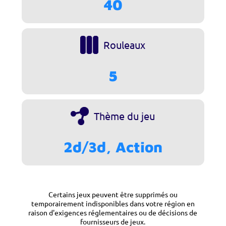
40
Rouleaux
5
Thème du jeu
2d/3d, Action
Certains jeux peuvent être supprimés ou
temporairement indisponibles dans votre région en
raison d'exigences réglementaires ou de décisions de
fournisseurs de jeux.