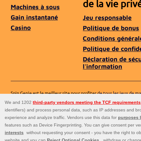
de la vie priv
Machines à sous
Gain instantané
Jeu responsable
Casino
Politique de bonus
Conditions général
Politique de confid
Déclaration de sécu
l'information
Spin Genie est le meilleur site pour profiter
de tous les jeux de ma
par les meilleurs développeurs de logiciels de machines à sous, e
apportent une touche supplémentaire, avec des offres exclusives te
commencez à jouer !