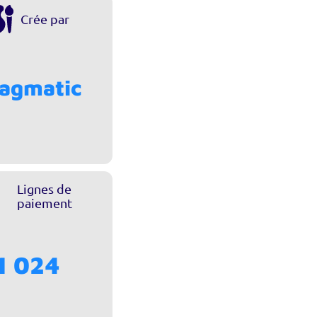
Crée par
agmatic
Lignes de
paiement
1 024