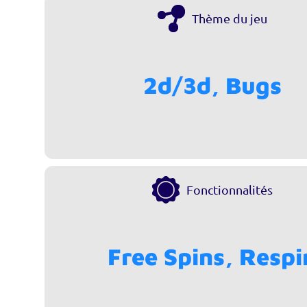
Thème du jeu
2d/3d, Bugs
Fonctionnalités
Free Spins, Respi