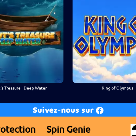
's Treasure - Deep Water
King of Olympus
Suivez-nous sur
rotection
Spin Genie