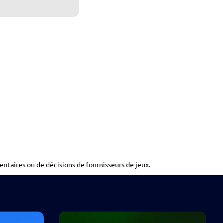
ntaires ou de décisions de fournisseurs de jeux.