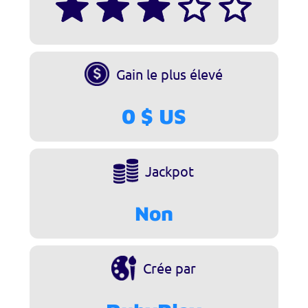
Gain le plus élevé
0 $ US
Jackpot
Non
Crée par