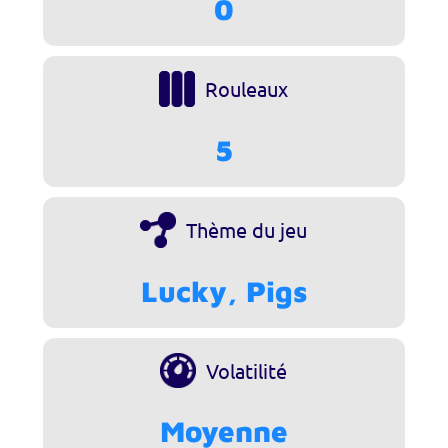
0
Rouleaux
5
Thème du jeu
Lucky, Pigs
Volatilité
Moyenne