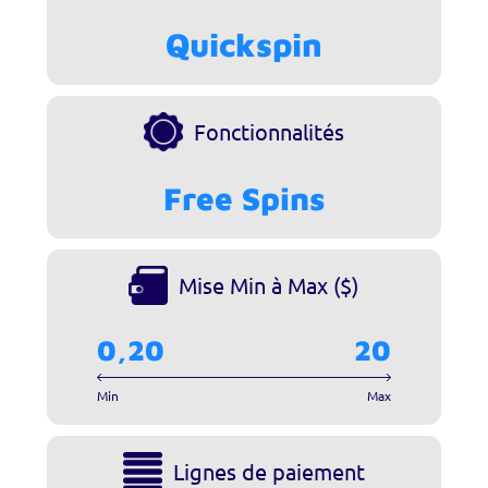
Quickspin
Fonctionnalités
Free Spins
Mise Min à Max ($)
0,20
20
Min
Max
Lignes de paiement