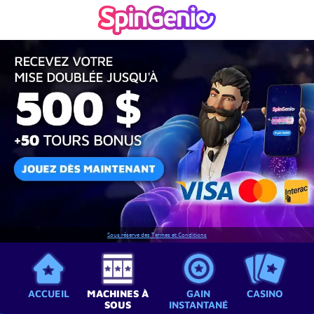
Sous réserve des Termes et Conditions
ACCUEIL
MACHINES À
GAIN
CASINO
SOUS
INSTANTANÉ