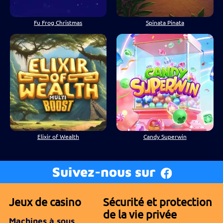
Fu Frog Christmas
Spinata Pinata
Elixir of Wealth
Candy Superwin
Suivez-nous sur
Jeux de casino
Sécurité et protection
de la vie privée
Machines à sous