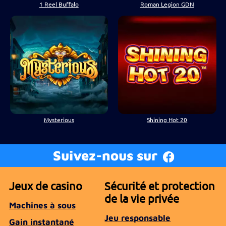
1 Reel Buffalo
Roman Legion GDN
Mysterious
Shining Hot 20
Suivez-nous sur
Jeux de casino
Sécurité et protection
de la vie privée
Machines à sous
Jeu responsable
Gain instantané