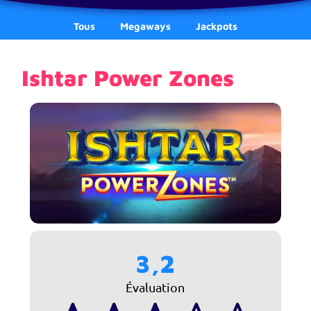
Tous
Megaways
Jackpots
Ishtar Power Zones
3,2
Évaluation