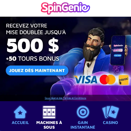
Sous réserve des Termes et Conditions
ACCUEIL
MACHINES À
GAIN
CASINO
SOUS
INSTANTANÉ