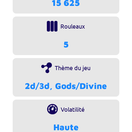
15 625
Rouleaux
5
Thème du jeu
2d/3d, Gods/Divine
Volatilité
Haute