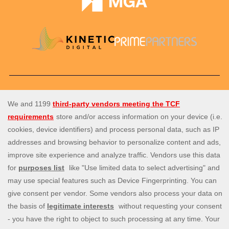
Spin Genie est le meilleur site pour profiter
de tous les jeux
de machines à sous
, de casino ainsi que ceux à gains
instantanés. Profitez de notre formidable sélection de plus
de 1 500 jeux de casino conçus par les meilleurs
développeurs de logiciels de machines à sous, et d'une
parfaite expérience
de live casino sur des jeux
comme
le
blackjack
,
la roulette
et le baccara. Nos promotions
quotidiennes apportent une touche supplémentaire, avec
des offres exclusives telles que des free spins sur dépôt, des
bonus de tours de casino et bien plus encore. Inscrivez-vous
chez nous dès aujourd'hui et commencez à jouer !