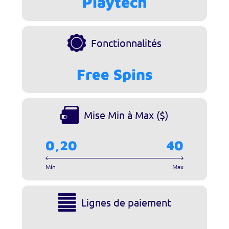
Playtech
Fonctionnalités
Free Spins
Mise Min à Max ($)
0,20
40
Min
Max
Lignes de paiement