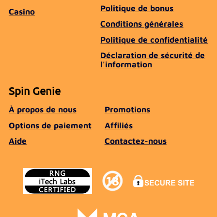
Politique de bonus
Casino
Conditions générales
Politique de confidentialité
Déclaration de sécurité de
l'information
Spin Genie
À propos de nous
Promotions
Options de paiement
Affiliés
Aide
Contactez-nous