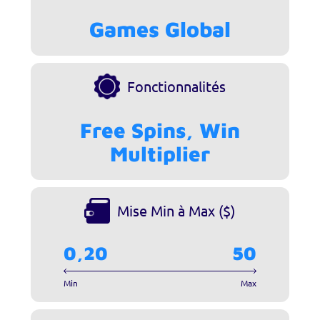
Games Global
Fonctionnalités
Free Spins, Win
Multiplier
Mise Min à Max ($)
0,20
50
Min
Max