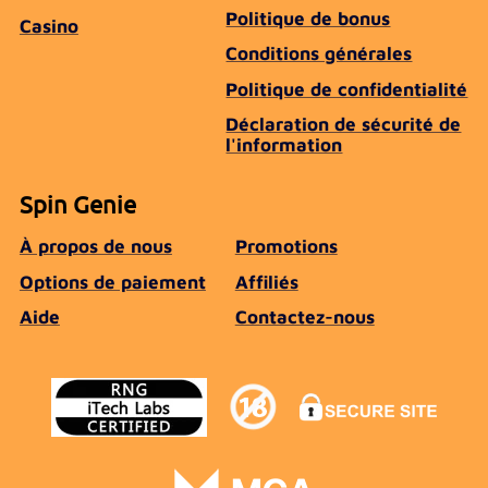
Politique de bonus
Casino
Conditions générales
Politique de confidentialité
Déclaration de sécurité de
l'information
Spin Genie
À propos de nous
Promotions
Options de paiement
Affiliés
Aide
Contactez-nous