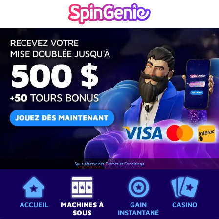
Sous réserve des Termes et Conditions
ACCUEIL
MACHINES À
GAIN
CASINO
SOUS
INSTANTANÉ