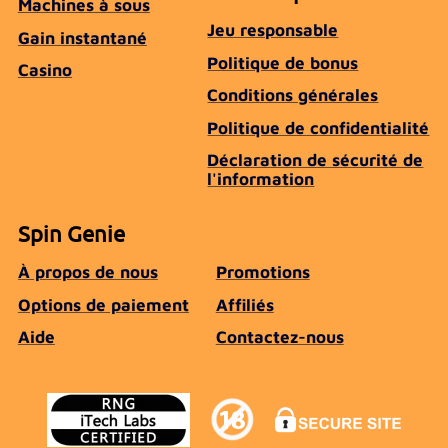
Machines à sous
Jeu responsable
Gain instantané
Politique de bonus
Casino
Conditions générales
Politique de confidentialité
Déclaration de sécurité de
l'information
Spin Genie
À propos de nous
Promotions
Options de paiement
Affiliés
Aide
Contactez-nous