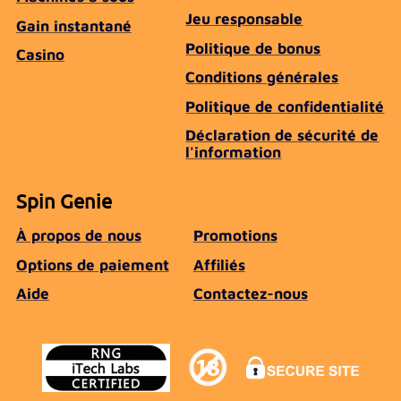
Jeu responsable
Gain instantané
Politique de bonus
Casino
Conditions générales
Politique de confidentialité
Déclaration de sécurité de
l'information
Spin Genie
À propos de nous
Promotions
Options de paiement
Affiliés
Aide
Contactez-nous