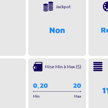
Jackpot
Non
R
Mise Min à Max ($)
0,20
20
1
Min
Max