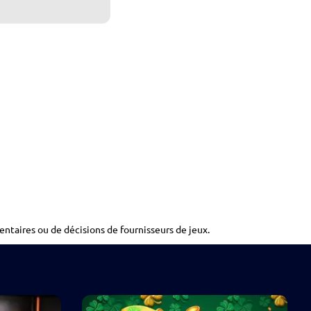
ntaires ou de décisions de fournisseurs de jeux.