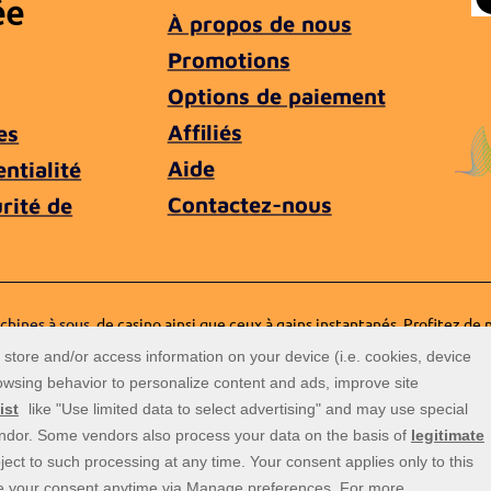
ée
À propos de nous
Promotions
Options de paiement
Affiliés
es
Aide
entialité
Contactez-nous
rité de
chines à sous
, de casino ainsi que ceux à gains instantanés. Profitez de
t d'une parfaite expérience
de live casino sur des jeux
comme
le blackjac
lles que des free spins sur dépôt, des bonus de tours de casino et bien