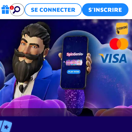
SE CONNECTER
S’INSCRIRE