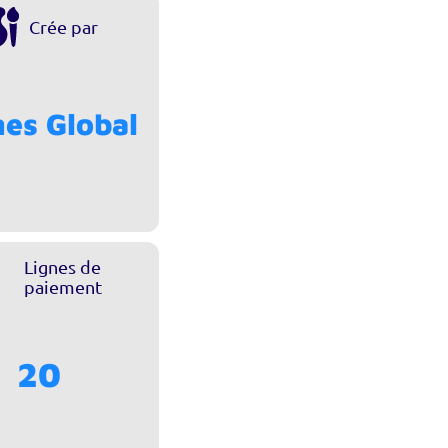
Crée par
es Global
Lignes de
paiement
20