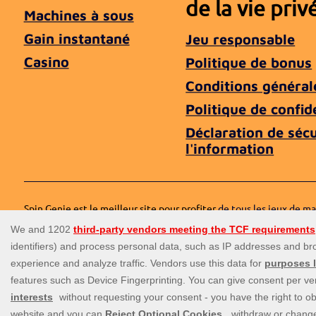
de la vie priv
Machines à sous
Gain instantané
Jeu responsable
Casino
Politique de bonus
Conditions général
Politique de confid
Déclaration de sécu
l'information
Spin Genie est le meilleur site pour profiter
de tous les jeux de ma
par les meilleurs développeurs de logiciels de machines à sous, e
apportent une touche supplémentaire, avec des offres exclusives te
commencez à jouer !