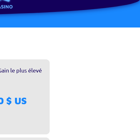
ASINO
Gain le plus élevé
0 $ US