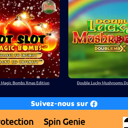
t Magic Bombs Xmas Edition
Double Lucky Mushrooms D
Suivez-nous sur
rotection
Spin Genie