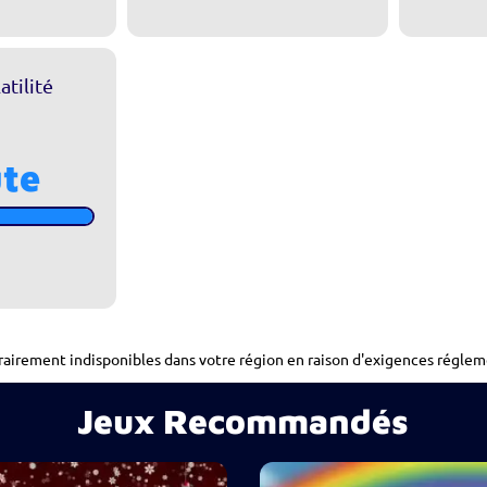
atilité
te
irement indisponibles dans votre région en raison d'exigences régleme
Jeux Recommandés