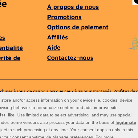
ée
À propos de nous
Promotions
Options de paiement
Affiliés
es
Aide
entialité
Contactez-nous
rité de
chines à sous
, de casino ainsi que ceux à gains instantanés. Profitez de
t d'une parfaite expérience
de live casino sur des jeux
comme
le blackjac
lles que des free spins sur dépôt, des bonus de tours de casino et bien