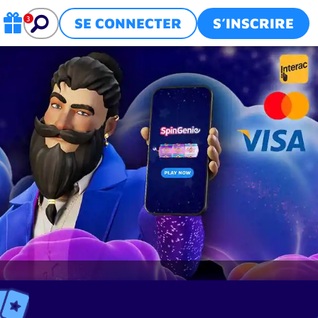
SE CONNECTER
S’INSCRIRE