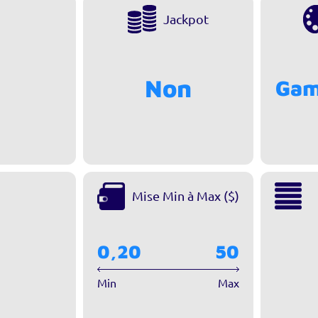
Jackpot
Non
Gam
Mise Min à Max ($)
0,20
50
Min
Max