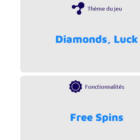
Thème du jeu
Diamonds, Luck
Fonctionnalités
Free Spins