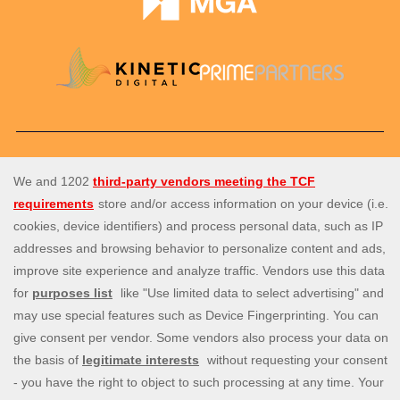
Spin Genie est le meilleur site pour profiter
de tous les jeux
de machines à sous
, de casino ainsi que ceux à gains
instantanés. Profitez de notre formidable sélection de plus
de 1 500 jeux de casino conçus par les meilleurs
développeurs de logiciels de machines à sous, et d'une
parfaite expérience
de live casino sur des jeux
comme
le
blackjack
,
la roulette
et le baccara. Nos promotions
quotidiennes apportent une touche supplémentaire, avec
des offres exclusives telles que des free spins sur dépôt, des
bonus de tours de casino et bien plus encore. Inscrivez-vous
chez nous dès aujourd'hui et commencez à jouer !