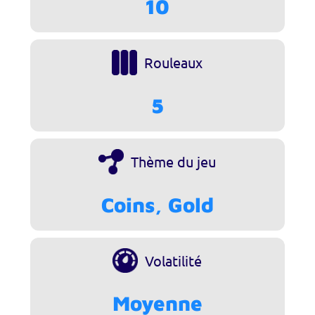
10
Rouleaux
5
Thème du jeu
Coins, Gold
Volatilité
Moyenne