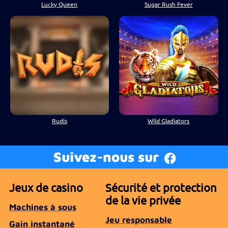
Lucky Queen
Sugar Rush Fever
Rudis
Wild Gladiators
Suivez-nous sur
Jeux de casino
Sécurité et protection
de la vie privée
Machines à sous
Jeu responsable
Gain instantané