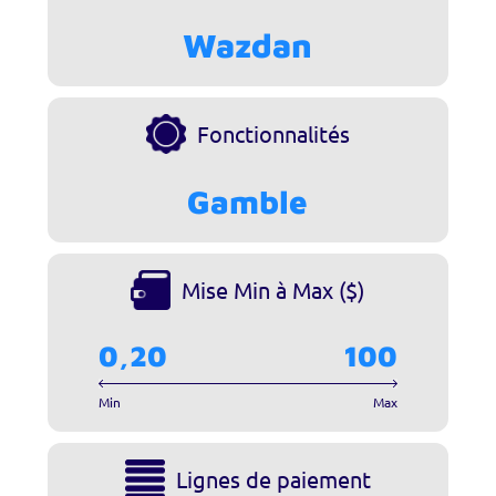
Wazdan
Fonctionnalités
Gamble
Mise Min à Max ($)
0,20
100
Min
Max
Lignes de paiement