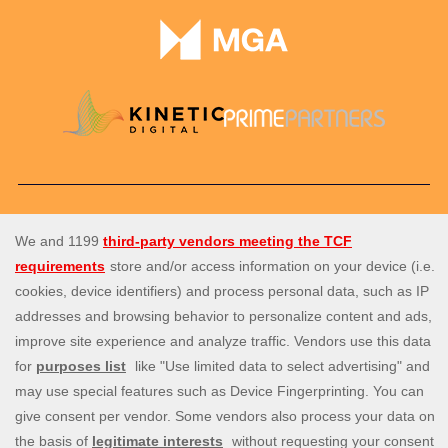
Spin Genie est le meilleur site pour profiter
de tous les jeux
de machines à sous
, de casino ainsi que ceux à gains
instantanés. Profitez de notre formidable sélection de plus
de 1 500 jeux de casino conçus par les meilleurs
développeurs de logiciels de machines à sous, et d'une
parfaite expérience
de live casino sur des jeux
comme
le
blackjack
,
la roulette
et le baccara. Nos promotions
quotidiennes apportent une touche supplémentaire, avec
des offres exclusives telles que des free spins sur dépôt, des
bonus de tours de casino et bien plus encore. Inscrivez-vous
chez nous dès aujourd'hui et commencez à jouer !