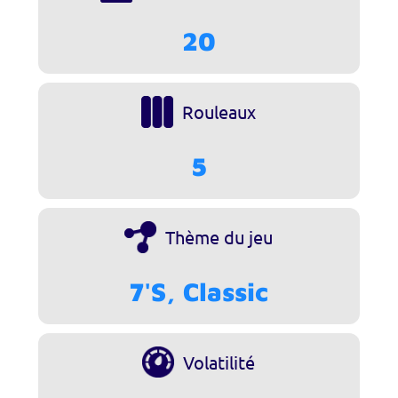
20
Rouleaux
5
Thème du jeu
7'S, Classic
Volatilité