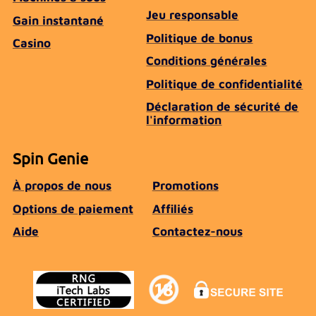
Jeu responsable
Gain instantané
Politique de bonus
Casino
Conditions générales
Politique de confidentialité
Déclaration de sécurité de
l'information
Spin Genie
À propos de nous
Promotions
Options de paiement
Affiliés
Aide
Contactez-nous