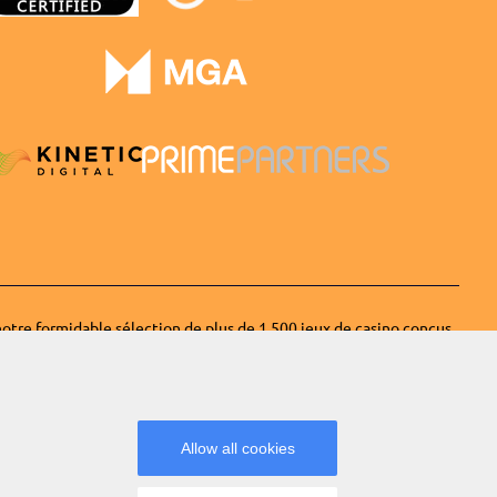
 notre formidable sélection de plus de 1 500 jeux de casino conçus
k
,
la roulette
et le baccara. Nos promotions quotidiennes
 plus encore. Inscrivez-vous chez nous dès aujourd'hui et