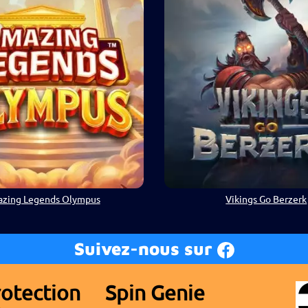
zing Legends Olympus
Vikings Go Berzerk
Suivez-nous sur
rotection
Spin Genie