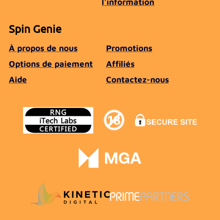
l'information
Spin Genie
À propos de nous
Promotions
Options de paiement
Affiliés
Aide
Contactez-nous