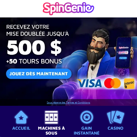
Sous réserve des Termes et Conditions
ACCUEIL
MACHINES À
GAIN
CASINO
SOUS
INSTANTANÉ