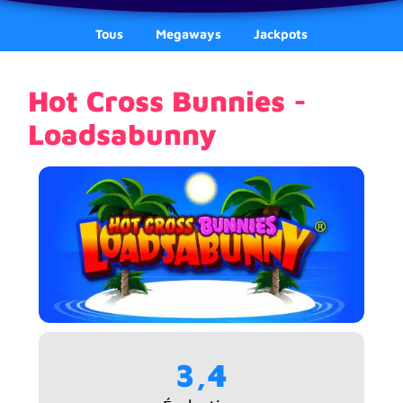
Tous
Megaways
Jackpots
Hot Cross Bunnies -
Loadsabunny
3,4