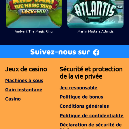
Andvari: The Magic Ring
Marlin Masters Atlantis
Suivez-nous sur
Jeux de casino
Sécurité et protection
de la vie privée
Machines à sous
Jeu responsable
Gain instantané
Politique de bonus
Casino
Conditions générales
Politique de confidentialité
Déclaration de sécurité de