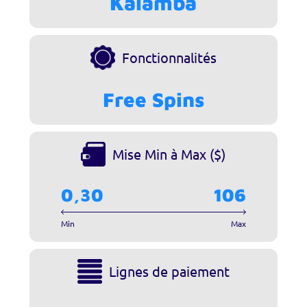
Kalamba
Fonctionnalités
Free Spins
Mise Min à Max ($)
0,30
106
Min
Max
Lignes de paiement