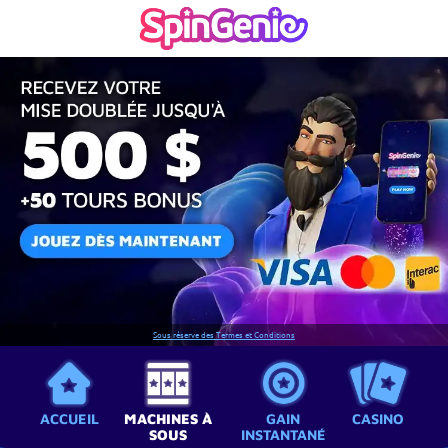
Sous réserve des Termes et Conditions
ACCUEIL
MACHINES À
GAIN
CASINO
SOUS
INSTANTANÉ